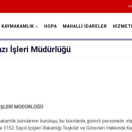
e-
KAYMAKAMLIK
HOPA
MAHALLİ İDARELER
HİZMET
Artvin
azı İşleri Müdürlüğü
Ardanuç
Arhavi
 İŞLERİ MÜDÜRLÜĞÜ
Borçka
Hopa
kamlık bürolarının kuruluşu, bu bürolarda görevli personelin stat
Murgul
e 3152 Sayılı İçişleri Bakanlığı Teşkilat ve Görevleri Hakkında K