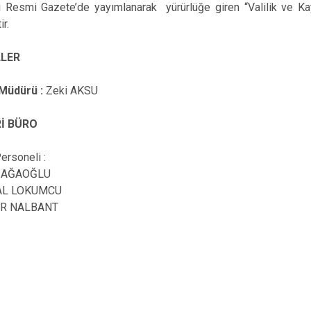
li Resmi Gazete’de yayımlanarak yürürlüğe giren “Valilik ve Ka
Şavşat
ir.
Yusufeli
LER
Kemalpaşa
 Müdürü :
Zeki AKSU
Rİ BÜRO
Personeli :
İZAĞAOĞLU
HAL LOKUMCU
KIR NALBANT