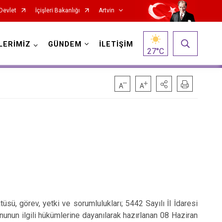
Devlet
İçişleri Bakanlığı
Artvin
LERİMİZ
GÜNDEM
İLETİŞİM
27
°C
üsü, görev, yetki ve sorumlulukları; 5442 Sayılı İl İdaresi
anunun ilgili hükümlerine dayanılarak hazırlanan 08 Haziran